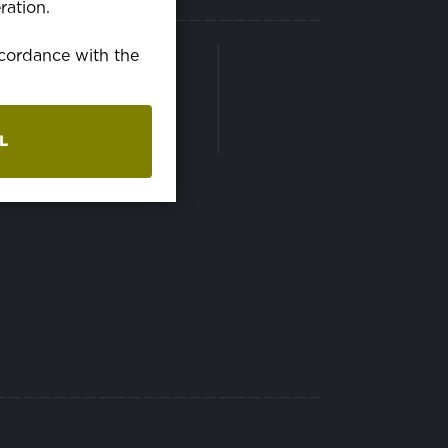
ration.
LAVABILITÉ
accordance with the
avable en machine à
0°C
L