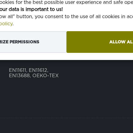
okies for the best possible user experience and safe ope
our data is important to us!
POIDS
350 g
low all" button, you consent to the use of all cookies in 
olicy
.
LARGEUR
150 cm
L
6
TISSAGE
3/1 déplacé
IZE PERMISSIONS
ALLOW AL
NORME EN
EN11611, EN11612,
EN13688, OEKO-TEX