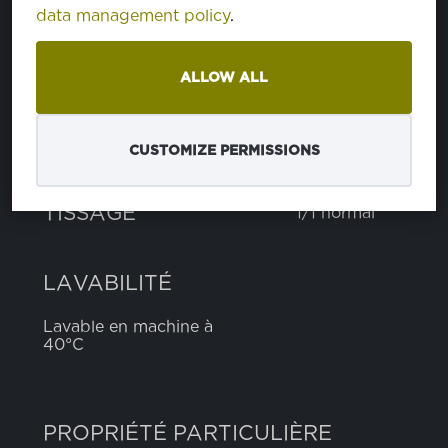
data management policy
.
polyester
100%
ALLOW ALL
POIDS
160 g
CUSTOMIZE PERMISSIONS
LARGEUR
147 cm
TISSAGE
1/1 normal
LAVABILITÉ
Lavable en machine à
40°C
PROPRIÉTÉ PARTICULIÈRE