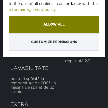
to the use of all cookies in accordance with the
data management policy
.
poliester
65%
bumbac
35%
ALLOW ALL
GREUTATE
245 g
LĂȚIME
150 cm
CUSTOMIZE PERMISSIONS
MOD DE ÎMPLETIRE/ȚESERE
deplasată 2/1
LAVABILITATE
poate fi spălată la
temperatura de 60C°, în
mașină de spălat de uz
casnic
EXTRA