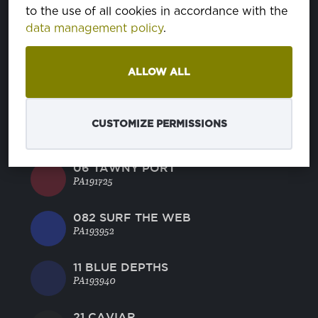
to the use of all cookies in accordance with the
051 TOMATO
data management policy
.
PA181660
BRIGHT WHITE
ALLOW ALL
PA110601
04 VERMILLION ORANGE
CUSTOMIZE PERMISSIONS
PA161362
06 TAWNY PORT
PA191725
082 SURF THE WEB
PA193952
11 BLUE DEPTHS
PA193940
21 CAVIAR