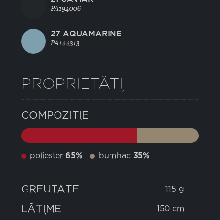
PA194006
27 AQUAMARINE
PA144313
PROPRIETĂȚI
COMPOZIȚIE
poliester
65%
bumbac
35%
GREUTATE
115 g
LĂȚIME
150 cm