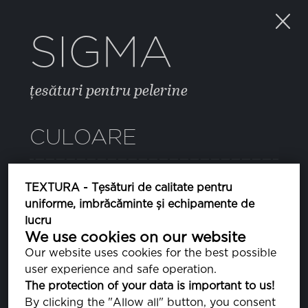
SIGMA
țesături pentru pelerine
CULOARE
021 BISCOTTI
TEXTURA - Țesături de calitate pentru
PA131009
uniforme, imbrăcăminte și echipamente de
lucru
44 JADE LIME
We use cookies on our website
PA140232
Our website uses cookies for the best possible
user experience and safe operation.
BRIGHT LIME GREEN
The protection of your data is important to us!
PA140244
By clicking the "Allow all" button, you consent