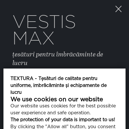
VESTIS
MAX
țesături pentru îmbrăcăminte de
lucru
TEXTURA - Țesături de calitate pentru
CULOARE
uniforme, imbrăcăminte și echipamente de
lucru
We use cookies on our website
BRIGHT WHITE
Our website uses cookies for the best possible
PA110601
user experience and safe operation.
The protection of your data is important to us!
05 HIGH RISK RED
By clicking the "Allow all" button, you consent
PA181763