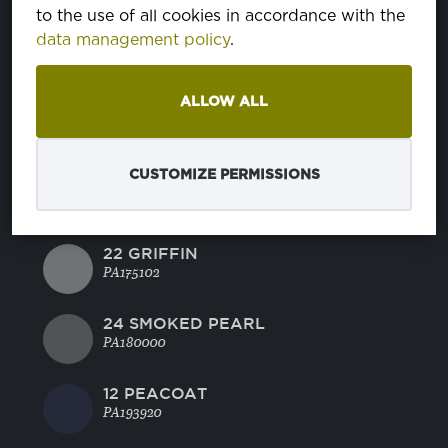
to the use of all cookies in accordance with the
data management policy
.
082 SURF THE WEB
PA193952
ALLOW ALL
11 BLUE DEPTHS
PA193940
CUSTOMIZE PERMISSIONS
21 CAVIAR
PA194006
22 GRIFFIN
PA175102
24 SMOKED PEARL
PA180000
12 PEACOAT
PA193920