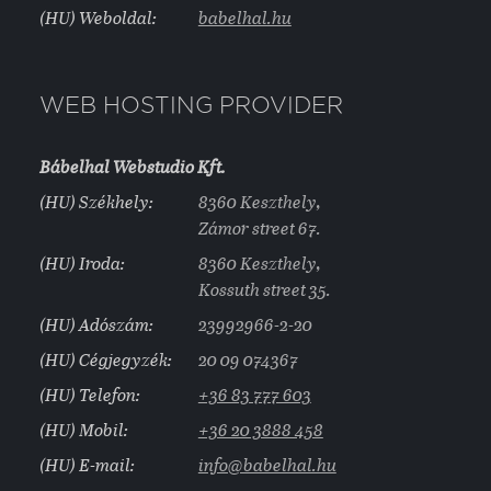
(HU) Weboldal:
babelhal.hu
WEB HOSTING PROVIDER
Bábelhal Webstudio Kft.
(HU) Székhely:
8360 Keszthely,
Zámor street 67.
(HU) Iroda:
8360 Keszthely,
Kossuth street 35.
(HU) Adószám:
23992966-2-20
(HU) Cégjegyzék:
20 09 074367
(HU) Telefon:
+36 83 777 603
(HU) Mobil:
+36 20 3888 458
(HU) E-mail:
info@babelhal.hu