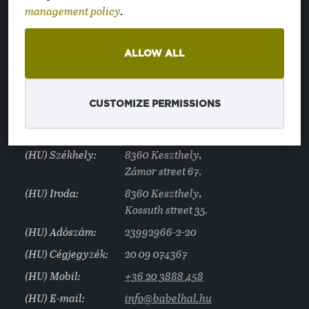
E-Mail:
info@textura.hu
management policy
.
Phone:
+36 1 2514 063
ALLOW ALL
CREATED BY
CUSTOMIZE PERMISSIONS
Bábelhal Webstudio and Online Marketing Agency
(HU) Székhely:
8360 Keszthely,
Zámor street 67.
(HU) Iroda:
8360 Keszthely,
Kossuth street 35.
(HU) Adószám:
23992966-2-20
(HU) Cégjegyzék:
20 09 074367
(HU) Mobil:
+36 20 3888 458
(HU) E-mail:
info@babelhal.hu