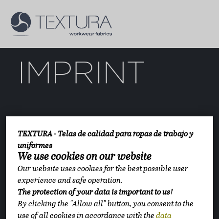
PRODUCTOS
SOBRE NOSOTROS
IMPRINT
CONTACTO
DEMANDA DE OFERTA
THE WEBSITE IS
TEXTURA - Telas de calidad para ropas de trabajo y
uniformes
OPERATED BY
We use cookies on our website
Our website uses cookies for the best possible user
experience and safe operation.
TEXTURA Hungary
The protection of your data is important to us!
Location:
1147 Budapest, Ilosvai Selymes Péter
By clicking the "Allow all" button, you consent to the
utca 10-12
use of all cookies in accordance with the
data