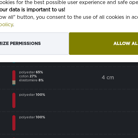
okies for the best possible user experience and safe ope
polyester
65%
coton
27%
our data is important to us!
2 cm
élastomère
8%
low all" button, you consent to the use of all cookies in 
olicy
.
polyester
65%
coton
27%
3 cm
élastomère
8%
IZE PERMISSIONS
ALLOW AL
polyester
65%
coton
27%
4 cm
élastomère
8%
polyester
65%
coton
27%
4 cm
élastomère
8%
polyester
100%
polyester
100%