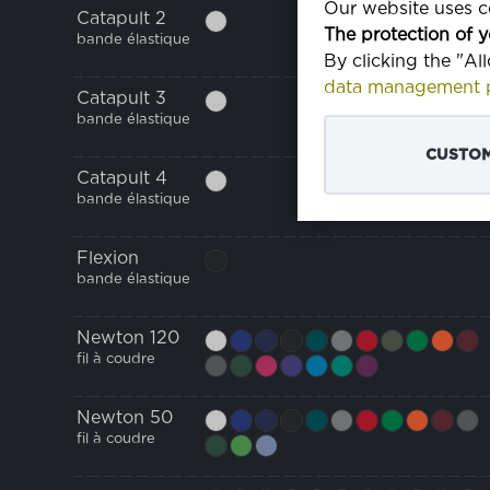
Our website uses co
Catapult 2
The protection of y
bande élastique
By clicking the "Al
data management p
Catapult 3
bande élastique
CUSTOM
Catapult 4
bande élastique
Flexion
bande élastique
Newton 120
fil à coudre
Newton 50
fil à coudre