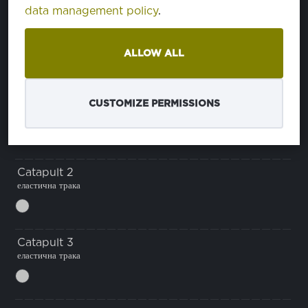
треба
data management policy
.
треба
Augusto
ALLOW ALL
ткаенина со пругаст дезен
CUSTOMIZE PERMISSIONS
Bravo
Catapult 2
еластична трака
Catapult 3
еластична трака