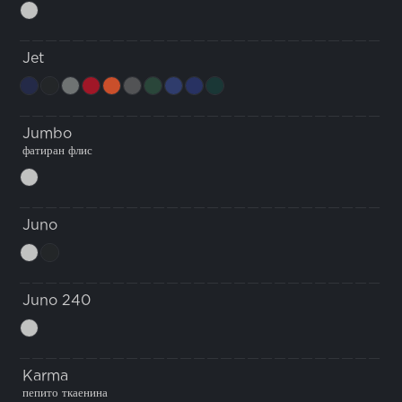
Jet
Jumbo
фатиран флис
Juno
Juno 240
Karma
пепито ткаенина