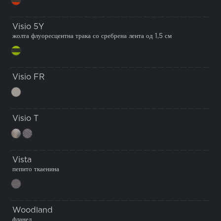
Visio 5Y
жолта флуоресцентна трака со сребрена лента од 1,5 см
Visio FR
Visio T
Vista
пепито ткаенина
Woodland
фланел