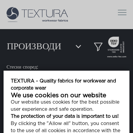
ПРОИЗВОДИ
Стесни според:
TEXTURA - Quality fabrics for workwear and
corporate wear
Alpha
We use cookies on our website
Our website uses cookies for the best possible
user experience and safe operation.
Amman Belfil-S 80
The protection of your data is important to us!
конец за шиење
By clicking the "Allow all" button, you consent
to the use of all cookies in accordance with the