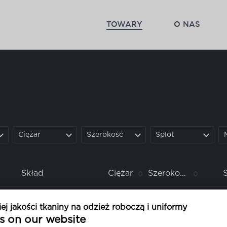
TOWARY
O NAS
Ciężar
Szerokość
Splot
Skład
Ciężar
Szerokość
poliesteru
100%
60 g
150 cm
1/1 g
 jakości tkaniny na odzież roboczą i uniformy
s on our website