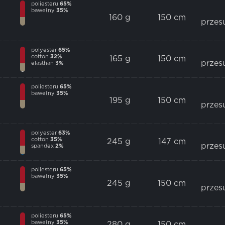
poliesteru
65%
bawełny
35%
160 g
150 cm
przes
polyester
65%
cotton
32%
165 g
150 cm
przes
elasthan
3%
poliesteru
65%
bawełny
35%
195 g
150 cm
przes
polyester
63%
cotton
35%
245 g
147 cm
przes
spandex
2%
poliesteru
65%
bawełny
35%
245 g
150 cm
przes
poliesteru
65%
bawełny
35%
280 g
150 cm