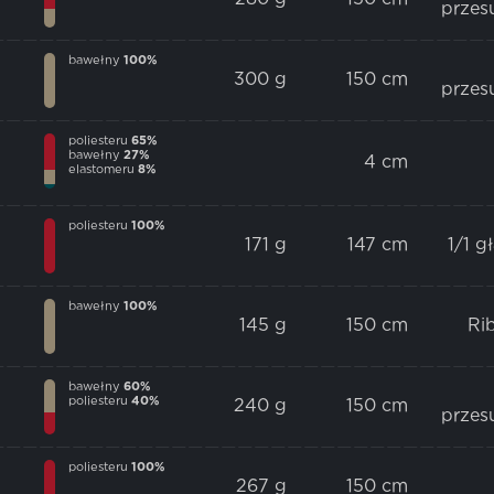
przes
bawełny
100%
300 g
150 cm
przes
poliesteru
65%
bawełny
27%
4 cm
elastomeru
8%
poliesteru
100%
171 g
147 cm
1/1 g
bawełny
100%
145 g
150 cm
Ri
bawełny
60%
poliesteru
40%
240 g
150 cm
przes
poliesteru
100%
267 g
150 cm