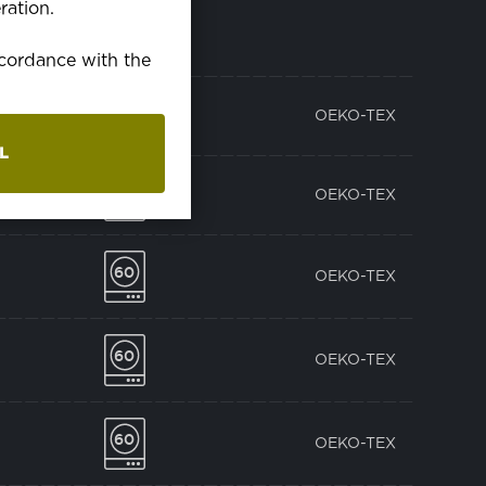
ration.
accordance with the
2/1
OEKO-TEX
unięty
L
ładki
OEKO-TEX
OEKO-TEX
OEKO-TEX
OEKO-TEX