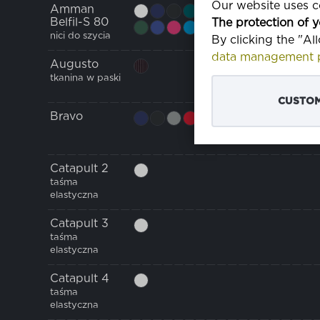
Our website uses co
Amman
Belfil-S 80
The protection of y
nici do szycia
By clicking the "Al
data management p
Augusto
tkanina w paski
CUSTOM
Bravo
Catapult 2
taśma
elastyczna
Catapult 3
taśma
elastyczna
Catapult 4
taśma
elastyczna