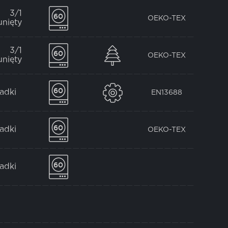
3/1
OEKO-TEX
unięty
3/1
OEKO-TEX
unięty
ładki
EN13688
ładki
OEKO-TEX
ładki