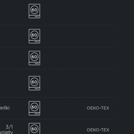
ładki
OEKO-TEX
3/1
OEKO-TEX
unięty