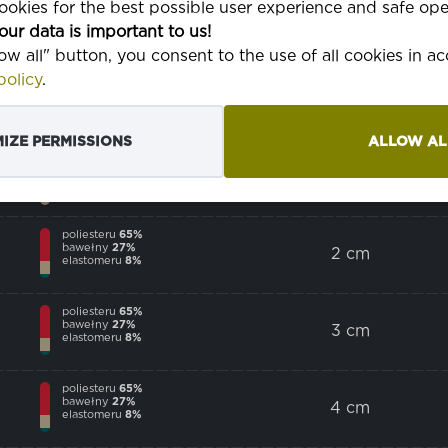
okies for the best possible user experience and safe ope
poliesteru
100%
our data is important to us!
low all" button, you consent to the use of all cookies in 
olicy
.
poliesteru
65%
bawełny
35%
185 g
150 cm
przes
IZE PERMISSIONS
ALLOW AL
bawełny
100%
130 g
150 cm
1/1 g
poliesteru
65%
bawełny
27%
2 cm
elastomeru
8%
poliesteru
65%
bawełny
27%
3 cm
elastomeru
8%
poliesteru
65%
bawełny
27%
4 cm
elastomeru
8%