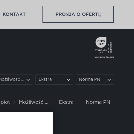
KONTAKT
PROŚBA O OFERTĘ
Możliwość prania
Ekstra
Norma PN
Splot
Możliwość prania
Ekstra
Norma PN
ładki