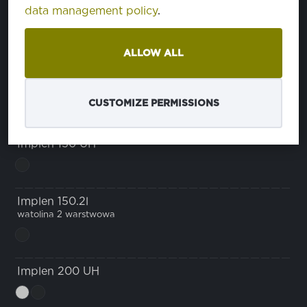
data management policy
.
Implen 140 UH
ALLOW ALL
Implen 140.3l
watolina 3 warstwowa
CUSTOMIZE PERMISSIONS
Implen 150 UH
Implen 150.2l
watolina 2 warstwowa
Implen 200 UH