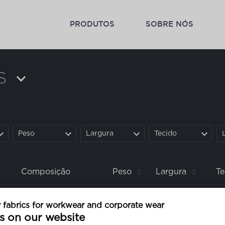
PRODUTOS
SOBRE NÓS
S
Peso
Largura
Tecido
Composição
Peso
Largura
Te
algodão
50%
poliéster
50%
fabrics for workwear and corporate wear
245 g
150 cm
cru
s on our website