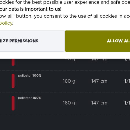
okies for the best possible user experience and safe ope
our data is important to us!
algodão
50%
poliéster
50%
240 g
150 cm
low all" button, you consent to the use of all cookies in 
cru
olicy
.
poliéster
65%
algodão
35%
245 g
150 cm
cru
IZE PERMISSIONS
ALLOW AL
poliéster
100%
90 g
147 cm
1/1
poliéster
100%
160 g
147 cm
1/1
poliéster
100%
160 g
147 cm
1/1