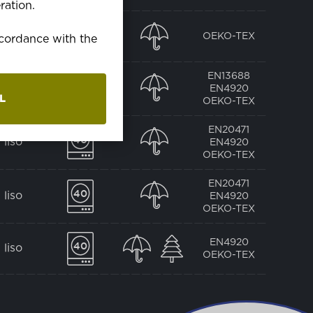
ration.
3/1
OEKO-TEX
accordance with the
zado
EN13688
2/1
EN4920
zado
L
OEKO-TEX
EN20471
 liso
EN4920
OEKO-TEX
EN20471
 liso
EN4920
OEKO-TEX
EN4920
 liso
OEKO-TEX