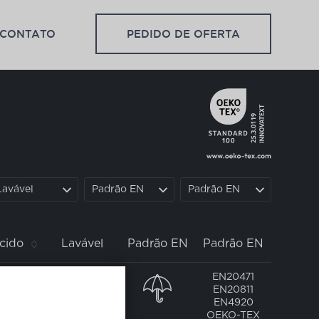
CONTATO
PEDIDO DE OFERTA
Lavável
Padrão EN
Padrão EN
cido
Lavável
Padrão EN
Padrão EN
EN20471
3/1
EN20811
zado
EN4920
OEKO-TEX