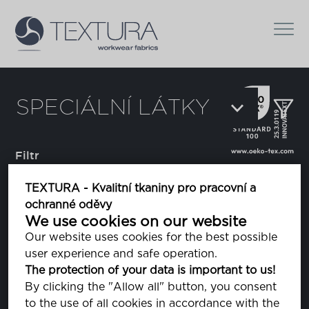
SPECIÁLNÍ LÁTKY
Filtr
TEXTURA - Kvalitní tkaniny pro pracovní a
ochranné oděvy
Augusto
We use cookies on our website
látka s bílými proužky na černém podkladě
Our website uses cookies for the best possible
user experience and safe operation.
The protection of your data is important to us!
Cobra
By clicking the "Allow all" button, you consent
army kamufláž (maskáčová tkanina - "camo")
to the use of all cookies in accordance with the