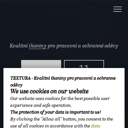
Kvalitní
tkaniny
pro pracovní a ochranné oděvy
11
3
TEXTURA - Kvalitní tkaniny pro pracovní a ochranné
milionů metrů
oděvy
milionů
tkanin
We use cookies on our website
metrů na skladech
prodaných ročně
Our website uses cookies for the best possible user
experience and safe operation.
The protection of your data is important to us!
5
By clicking the "Allow all" button, you consent to the
use of all cookies in accordance with the
data